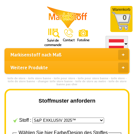
Warenkorb
0
Markisenstoff nach Maß
Weitere Produkte
toile de store - toile store banne - toile pour store - toile pour store banne - toile store -
toile de store banne - changer toile store banne - toile de store au metre - toile de store
banne pas cher
Stoffmuster anfordern
Stoff :
Wählen Sie hier Farbe/Design des Stoffes