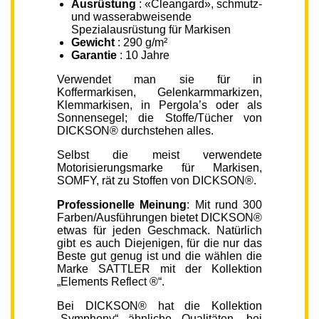
Ausrüstung
: «Cleangard», schmutz-
und wasserabweisende
Spezialausrüstung für Markisen
Gewicht
: 290 g/m²
Garantie
: 10 Jahre
Verwendet man sie für in
Koffermarkisen, Gelenkarmmarkizen,
Klemmarkisen, in Pergola’s oder als
Sonnensegel; die Stoffe/Tücher von
DICKSON® durchstehen alles.
Selbst die meist verwendete
Motorisierungsmarke für Markisen,
SOMFY, rät zu Stoffen von DICKSON®.
Professionelle Meinung
: Mit rund 300
Farben/Ausführungen bietet DICKSON®
etwas für jeden Geschmack. Natürlich
gibt es auch Diejenigen, für die nur das
Beste gut genug ist und die wählen die
Marke SATTLER mit der Kollektion
„Elements Reflect ®“.
Bei DICKSON® hat die Kollektion
„Symphony“ ähnliche Qualitäten, bei